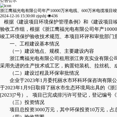
公告公示
浙江鹰福光电有限公司年产10000万米电线、600万米电缆项
2024-12-16 15:30:00
zjqxhj
436
根据《建设项目环境保护管理条例》和《建设项目竣
验收工作组，根据《
浙江鹰福光电有限公司年产
10
竣工环境保护验收技术规范、本项目环评和审批部门
一
、工程建设基本情况
（一）建设地点、规模、主要建设内容
浙江鹰福光电有限公司租用浙江奔克实业有限公
采用先进的生产技术或工艺，购置铠装机、拉丝机、成缆
（二）建设过程及环保审批情况
企业于
2023年1月委托丽水市环科环保咨询有限
于2023年1月9日取得了丽水市生态环境局出具的《浙
[2023]7号）。 项目已完成排污许可登记，登记编号《9133
（三）投资情况
项目总投资
3000
万元，其中环保投资
10
万元，占
（四）验收范围