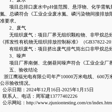
项目总排口废水中
pH值范围、悬浮物、化学需氧
氮、总磷符合《工业企业废水氮、磷污染物间接排放限值》（D
准要求。
2、废气
无组织废气：项目厂界无组织颗粒物、非甲烷总
《挥发性有机物无组织排放控制标准》（GB37822-2
有组织废气：项目挤出废气排气筒出口非甲烷总
3、噪声
项目厂界南侧、北侧昼间噪声符合《工业企业厂
五、验收结论
浙江鹰福光电有限公司年产
10000万米电线、6
公示验收情况。
公示日期：2024年12月16日-2025年1月15日
联系人、电话：周军建13777402226
公示网站：
http://www.zjuniontesting.com/cn/index.htm